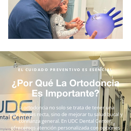
EL CUIDADO PREVENTIVO ES ESENCIAL
¿Por Qué La Ortodoncia
Es Importante?
La ortodoncia no solo se trata de tener una
sonrisa más recta, sino de mejorar tu salud bucal y
confianza general. En UDC Dental Center,
ofrecemos atención personalizada con opciones