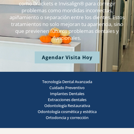
como brackets e Invisalign® para corregir
problemas como mordidas incorrectas,
apiñamiento o separación entre los dientes. Estos
tratamientos no solo mejoran tu apariencia, sino
que previenen futuros problemas dentales y
funcionales.
Agendar Visita Hoy
Tecnología Dental Avanzada
Cuidado Preventivo
Implantes Dentales
Extracciones dentales
Odontología Restaurativa
Odontología cosmética y estética
Ortodoncia y corrección